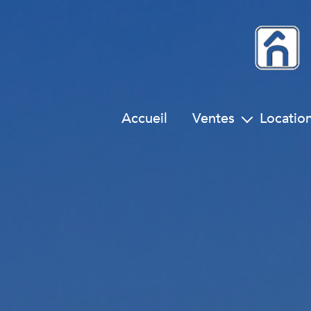
Accueil
Ventes
Locatio
maisons
maiso
appartements
appartem
immeubles
locau
locaux
terrains