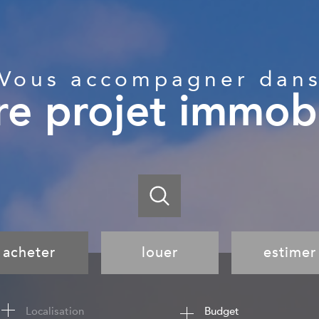
Vous accompagner dan
re projet immobi
acheter
louer
estimer
de l'ancien
à l'année
Budget