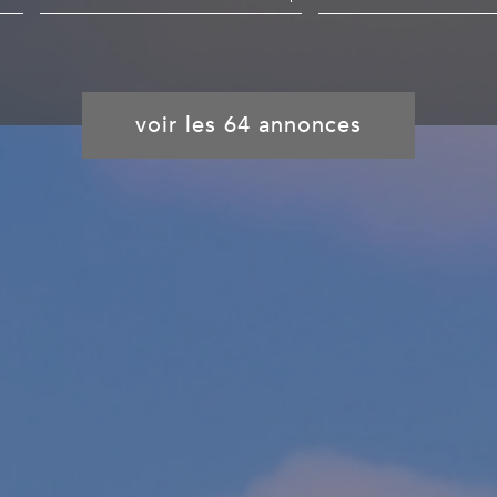
du neuf
de l'immo pro
de l'immo pro
voir les
64
annonces