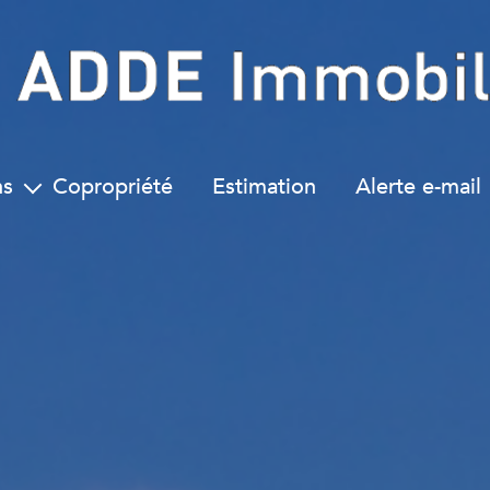
ns
Copropriété
Estimation
Alerte e-mail
ns
ents
x