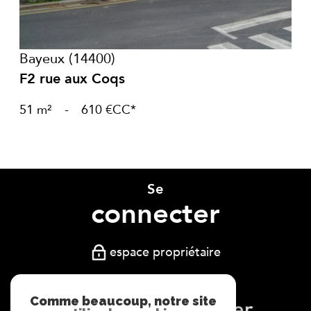
Bayeux (14400)
F2 rue aux Coqs
51 m²
-
610 €
CC*
Se
connecter
espace propriétaire
Comme beaucoup, notre site