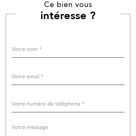
Ce bien vous
intéresse ?
Nom
Fieldset
*
par
défaut
email
*
Téléphone
*
Message
Fieldset
*
par