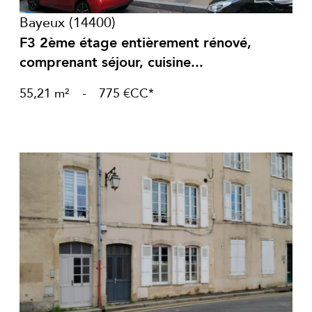
Bayeux (14400)
F3 2ème étage entièrement rénové,
comprenant séjour, cuisine...
55,21 m²
-
775 €
CC*
voir le bien