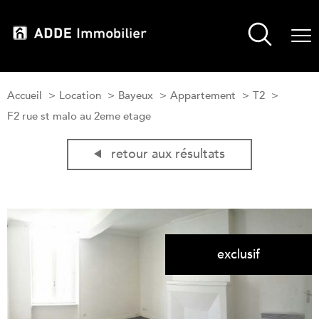
Accueil
Location
Bayeux
Appartement
T2
F2 rue st malo au 2eme etage
retour aux résultats
exclusif