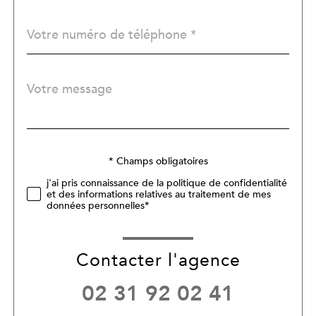
Téléphone
*
Message
Fieldset
*
par
défaut
Validation
* Champs obligatoires
j'ai pris connaissance de la politique de confidentialité
et des informations relatives au traitement de mes
données personnelles*
Contacter l'agence
02 31 92 02 41