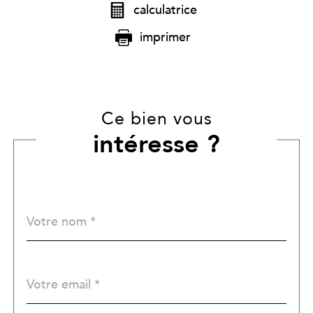
calculatrice
imprimer
Ce bien vous
intéresse ?
Nom
Fieldset
*
par
défaut
email
*