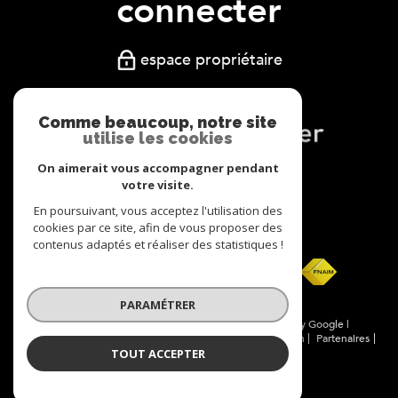
connecter
espace propriétaire
Comme beaucoup, notre site
utilise les cookies
On aimerait vous accompagner pendant
Nous
votre visite.
adhérons
En poursuivant, vous acceptez l'utilisation des
cookies par ce site, afin de vous proposer des
contenus adaptés et réaliser des statistiques !
PARAMÉTRER
© 2026 | Tous droits réservés | Traduction powered by Google |
Nos honoraires
Plan du site
Mentions légales
Admin
Partenaires
TOUT ACCEPTER
Politique RGPD
Cookies