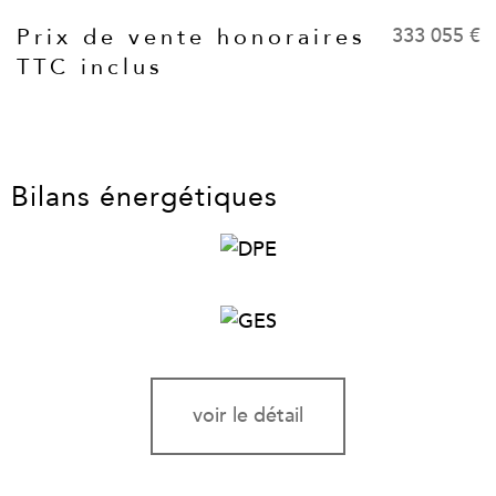
333 055 €
Prix de vente honoraires
Caractéristiques
Valeurs
TTC inclus
Bilans énergétiques
voir le détail