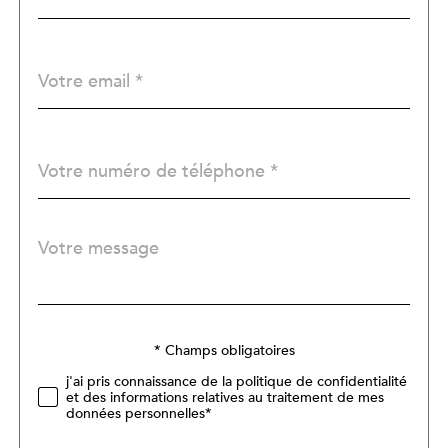
par
défaut
email
*
Téléphone
*
Message
Fieldset
*
par
défaut
Validation
* Champs obligatoires
j'ai pris connaissance de la politique de confidentialité
et des informations relatives au traitement de mes
données personnelles*