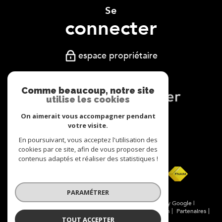
Se
connecter
espace propriétaire
Comme beaucoup, notre site
utilise les cookies
On aimerait vous accompagner pendant
Nous
votre visite.
adhérons
En poursuivant, vous acceptez l'utilisation des
cookies par ce site, afin de vous proposer des
contenus adaptés et réaliser des statistiques !
PARAMÉTRER
© 2026 | Tous droits réservés | Traduction powered by Google |
Nos honoraires
Plan du site
Mentions légales
Admin
Partenaires
TOUT ACCEPTER
Politique RGPD
Cookies