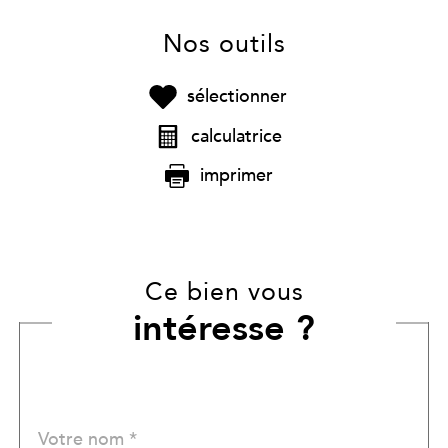
Nos outils
sélectionner
calculatrice
imprimer
Ce bien vous
intéresse ?
Nom
Fieldset
*