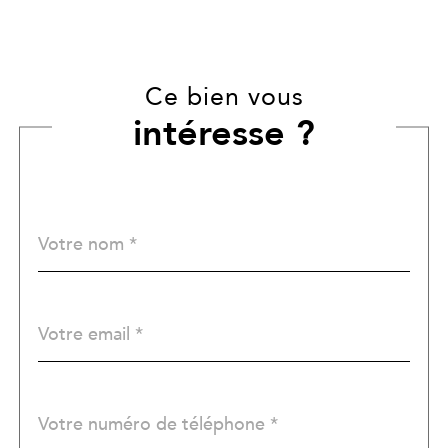
Ce bien vous
intéresse ?
Nom
Fieldset
*
par
défaut
email
*
Téléphone
*