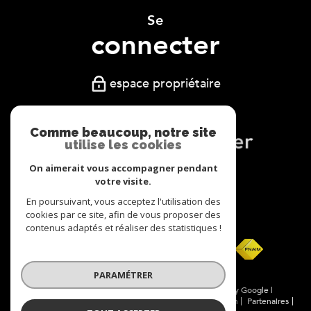
Se
connecter
espace propriétaire
Comme beaucoup, notre site
utilise les cookies
On aimerait vous accompagner pendant
Nous
votre visite.
adhérons
En poursuivant, vous acceptez l'utilisation des
cookies par ce site, afin de vous proposer des
contenus adaptés et réaliser des statistiques !
PARAMÉTRER
© 2026 | Tous droits réservés | Traduction powered by Google |
Nos honoraires
Plan du site
Mentions légales
Admin
Partenaires