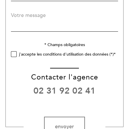
Message
Fieldset
*
par
défaut
Validation
* Champs obligatoires
j'accepte les conditions d'utilisation des données (*)*
Contacter l'agence
02 31 92 02 41
Validation
envoyer