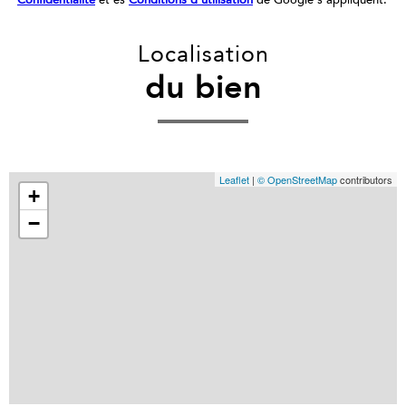
Localisation
du bien
Leaflet
|
© OpenStreetMap
contributors
+
−