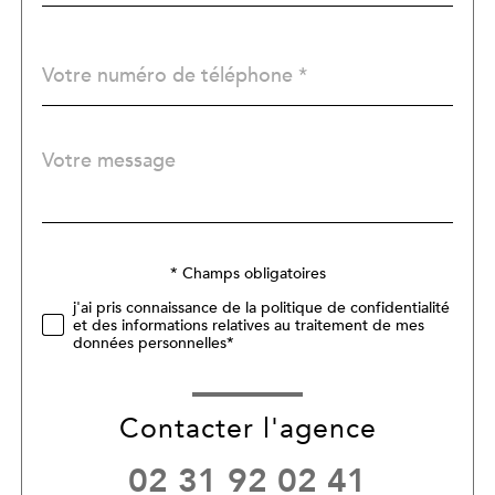
Téléphone
*
Message
Fieldset
*
par
défaut
Validation
* Champs obligatoires
j'ai pris connaissance de la politique de confidentialité
et des informations relatives au traitement de mes
données personnelles*
Contacter l'agence
02 31 92 02 41