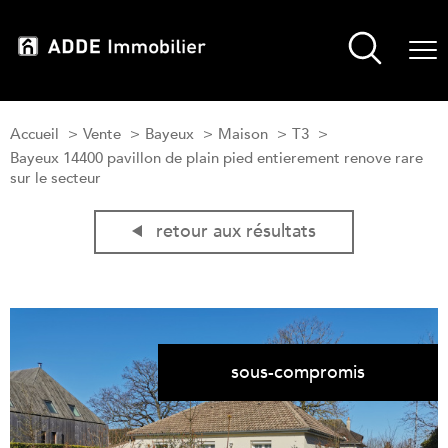
Accueil
Vente
Bayeux
Maison
T3
Bayeux 14400 pavillon de plain pied entierement renove rare
sur le secteur
retour aux résultats
sous-compromis