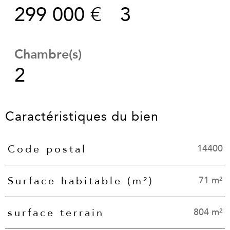
299 000 €
3
Chambre(s)
2
Caractéristiques du bien
14400
Code postal
Caractéristiques
Valeurs
71 m²
Surface habitable (m²)
804 m²
surface terrain