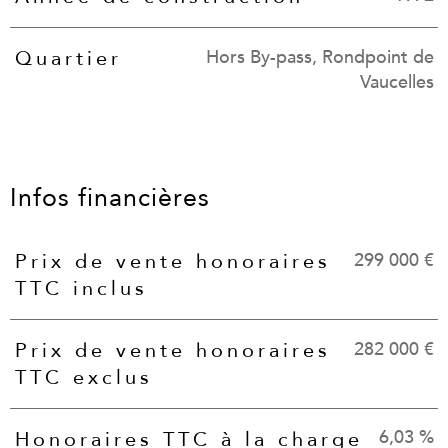
Hors By-pass, Rondpoint de
Quartier
Vaucelles
Infos financières
299 000 €
Prix de vente honoraires
Caractéristiques
Valeurs
TTC inclus
282 000 €
Prix de vente honoraires
TTC exclus
6,03 %
Honoraires TTC à la charge