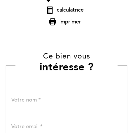
calculatrice
imprimer
Ce bien vous
intéresse ?
Nom
Fieldset
*
par
défaut
email
*