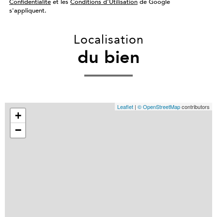
Confidentialité
et les
Conditions d'Utilisation
de Google
s'appliquent.
Localisation
du bien
Leaflet
|
© OpenStreetMap
contributors
+
−