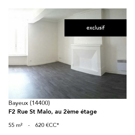
exclusif
voir le bien
Bayeux (14400)
F2 Rue St Malo, au 2ème étage
55 m²
-
620 €
CC*