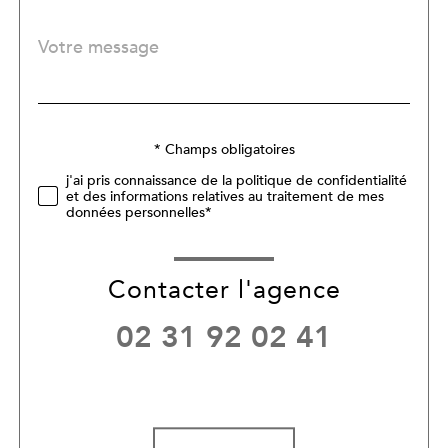
Message
Fieldset
*
par
défaut
Validation
* Champs obligatoires
j'ai pris connaissance de la politique de confidentialité
et des informations relatives au traitement de mes
données personnelles*
Contacter l'agence
02 31 92 02 41
Validation