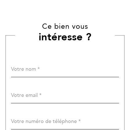
Ce bien vous
intéresse ?
Nom
Fieldset
*
par
défaut
email
*
Téléphone
*