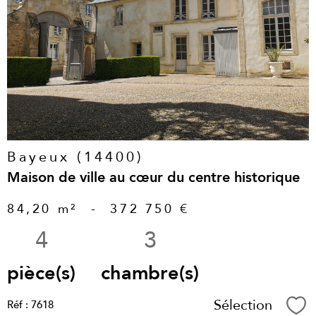
voir le
bien
Bayeux (14400)
Maison de ville au cœur du centre historique
84,20 m²
-
372 750 €
4
3
pièce(s)
chambre(s)
Sélection
Réf : 7618
Sél