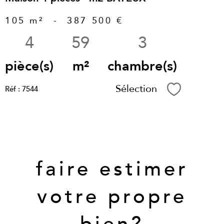
105 m²
-
387 500 €
4
59
3
pièce(s)
m²
chambre(s)
Sélection
Réf : 7544
Sélectionne
Vous souhaitez
faire estimer
votre propre
bien?