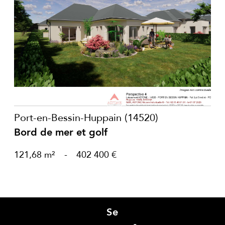
voir le bien
Port-en-Bessin-Huppain (14520)
Bord de mer et golf
121,68 m²
-
402 400 €
Se