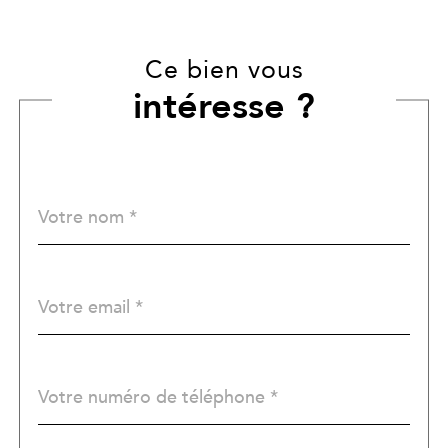
Ce bien vous
intéresse ?
Nom
Fieldset
*
par
défaut
email
*
Téléphone
*