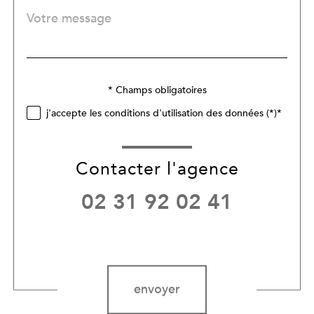
Message
Fieldset
*
par
défaut
Validation
* Champs obligatoires
j'accepte les conditions d'utilisation des données (*)*
Contacter l'agence
02 31 92 02 41
Validation
envoyer