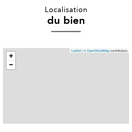
Localisation
du bien
Leaflet
|
© OpenStreetMap
contributors
+
−